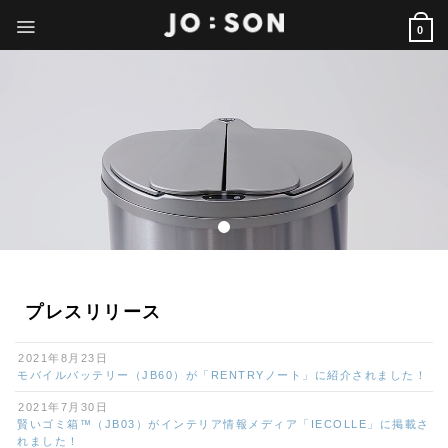
Skip
to
0
content
プレスリリース
2021年8月23日
モバイルバッテリー（JB60）が「RENTRYノート」に紹介されました！
2021年7月30日
賢いゴミ箱™（JB03）がインテリア情報メディア「IECOLLE」に掲載さ
れました！