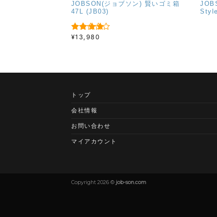
JOBSON(ジョブソン) 賢いゴミ箱
JO
47L (JB03)
Styl
¥
13,980
5段階中
4.33
の評
価
トップ
会社情報
お問い合わせ
マイアカウント
Copyright 2026 ©
job-son.com