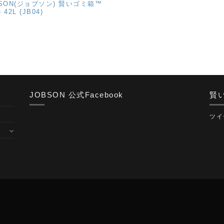
BSON(ジョブソン) 賢いゴミ箱™
e 42L (JB04)
賢い
JOBSON 公式Facebook
ツイ